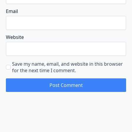
Email
Website
Save my name, email, and website in this browser
for the next time I comment.