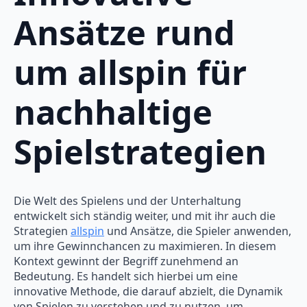
Ansätze rund
um allspin für
nachhaltige
Spielstrategien
Die Welt des Spielens und der Unterhaltung
entwickelt sich ständig weiter, und mit ihr auch die
Strategien
allspin
und Ansätze, die Spieler anwenden,
um ihre Gewinnchancen zu maximieren. In diesem
Kontext gewinnt der Begriff
zunehmend an
Bedeutung. Es handelt sich hierbei um eine
innovative Methode, die darauf abzielt, die Dynamik
von Spielen zu verstehen und zu nutzen, um