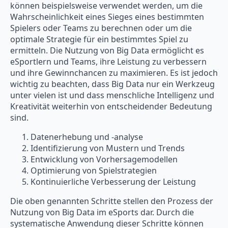
können beispielsweise verwendet werden, um die
Wahrscheinlichkeit eines Sieges eines bestimmten
Spielers oder Teams zu berechnen oder um die
optimale Strategie für ein bestimmtes Spiel zu
ermitteln. Die Nutzung von Big Data ermöglicht es
eSportlern und Teams, ihre Leistung zu verbessern
und ihre Gewinnchancen zu maximieren. Es ist jedoch
wichtig zu beachten, dass Big Data nur ein Werkzeug
unter vielen ist und dass menschliche Intelligenz und
Kreativität weiterhin von entscheidender Bedeutung
sind.
Datenerhebung und -analyse
Identifizierung von Mustern und Trends
Entwicklung von Vorhersagemodellen
Optimierung von Spielstrategien
Kontinuierliche Verbesserung der Leistung
Die oben genannten Schritte stellen den Prozess der
Nutzung von Big Data im eSports dar. Durch die
systematische Anwendung dieser Schritte können