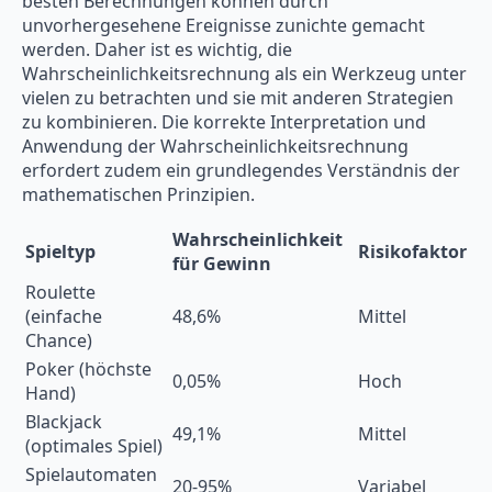
besten Berechnungen können durch
unvorhergesehene Ereignisse zunichte gemacht
werden. Daher ist es wichtig, die
Wahrscheinlichkeitsrechnung als ein Werkzeug unter
vielen zu betrachten und sie mit anderen Strategien
zu kombinieren. Die korrekte Interpretation und
Anwendung der Wahrscheinlichkeitsrechnung
erfordert zudem ein grundlegendes Verständnis der
mathematischen Prinzipien.
Wahrscheinlichkeit
Spieltyp
Risikofaktor
für Gewinn
Roulette
(einfache
48,6%
Mittel
Chance)
Poker (höchste
0,05%
Hoch
Hand)
Blackjack
49,1%
Mittel
(optimales Spiel)
Spielautomaten
20-95%
Variabel