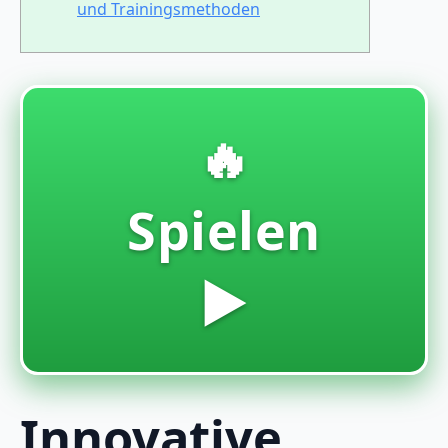
und Trainingsmethoden
🔥
Spielen
▶️
Innovative