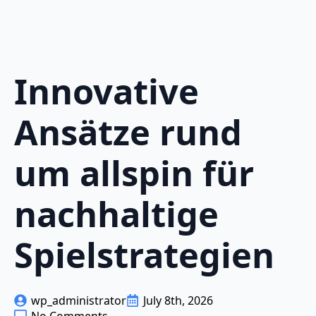
Innovative
Ansätze rund
um allspin für
nachhaltige
Spielstrategien
wp_administrator
July 8th, 2026