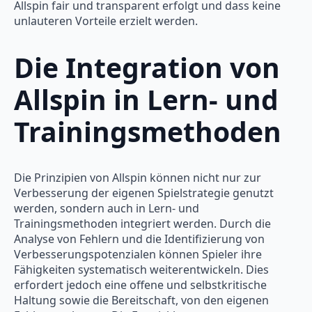
Allspin fair und transparent erfolgt und dass keine
unlauteren Vorteile erzielt werden.
Die Integration von
Allspin in Lern- und
Trainingsmethoden
Die Prinzipien von Allspin können nicht nur zur
Verbesserung der eigenen Spielstrategie genutzt
werden, sondern auch in Lern- und
Trainingsmethoden integriert werden. Durch die
Analyse von Fehlern und die Identifizierung von
Verbesserungspotenzialen können Spieler ihre
Fähigkeiten systematisch weiterentwickeln. Dies
erfordert jedoch eine offene und selbstkritische
Haltung sowie die Bereitschaft, von den eigenen