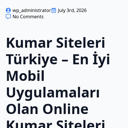
wp_administrator
July 3rd, 2026
No Comments
Kumar Siteleri
Türkiye – En İyi
Mobil
Uygulamaları
Olan Online
Kumar Siteleri