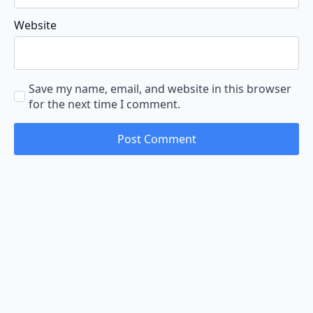
Website
Save my name, email, and website in this browser
for the next time I comment.