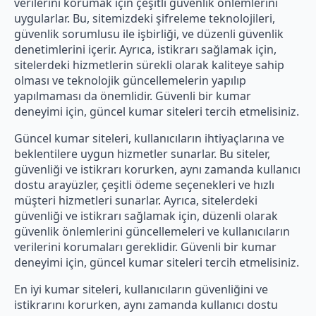
verilerini korumak için çeşitli güvenlik önlemlerini
uygularlar. Bu, sitemizdeki şifreleme teknolojileri,
güvenlik sorumlusu ile işbirliği, ve düzenli güvenlik
denetimlerini içerir. Ayrıca, istikrarı sağlamak için,
sitelerdeki hizmetlerin sürekli olarak kaliteye sahip
olması ve teknolojik güncellemelerin yapılıp
yapılmaması da önemlidir. Güvenli bir kumar
deneyimi için, güncel kumar siteleri tercih etmelisiniz.
Güncel kumar siteleri, kullanıcıların ihtiyaçlarına ve
beklentilere uygun hizmetler sunarlar. Bu siteler,
güvenliği ve istikrarı korurken, aynı zamanda kullanıcı
dostu arayüzler, çeşitli ödeme seçenekleri ve hızlı
müşteri hizmetleri sunarlar. Ayrıca, sitelerdeki
güvenliği ve istikrarı sağlamak için, düzenli olarak
güvenlik önlemlerini güncellemeleri ve kullanıcıların
verilerini korumaları gereklidir. Güvenli bir kumar
deneyimi için, güncel kumar siteleri tercih etmelisiniz.
En iyi kumar siteleri, kullanıcıların güvenliğini ve
istikrarını korurken, aynı zamanda kullanıcı dostu