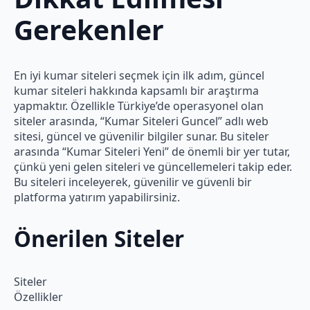
Gerekenler
En iyi kumar siteleri seçmek için ilk adım, güncel
kumar siteleri hakkında kapsamlı bir araştırma
yapmaktır. Özellikle Türkiye’de operasyonel olan
siteler arasında, “Kumar Siteleri Guncel” adlı web
sitesi, güncel ve güvenilir bilgiler sunar. Bu siteler
arasında “Kumar Siteleri Yeni” de önemli bir yer tutar,
çünkü yeni gelen siteleri ve güncellemeleri takip eder.
Bu siteleri inceleyerek, güvenilir ve güvenli bir
platforma yatırım yapabilirsiniz.
Önerilen Siteler
Siteler
Özellikler