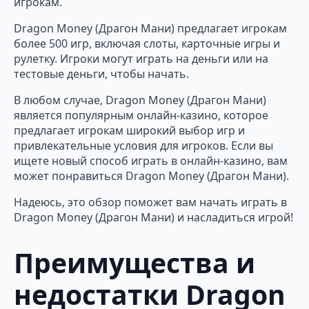
игрокам.
Dragon Money (Драгон Мани) предлагает игрокам
более 500 игр, включая слоты, карточные игры и
рулетку. Игроки могут играть на деньги или на
тестовые деньги, чтобы начать.
В любом случае, Dragon Money (Драгон Мани)
является популярным онлайн-казино, которое
предлагает игрокам широкий выбор игр и
привлекательные условия для игроков. Если вы
ищете новый способ играть в онлайн-казино, вам
может понравиться Dragon Money (Драгон Мани).
Надеюсь, это обзор поможет вам начать играть в
Dragon Money (Драгон Мани) и насладиться игрой!
Преимущества и
недостатки Dragon