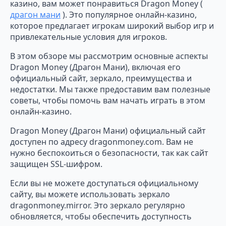
казино, вам может понравиться Dragon Money (
драгон мани
). Это популярное онлайн-казино,
которое предлагает игрокам широкий выбор игр и
привлекательные условия для игроков.
В этом обзоре мы рассмотрим основные аспекты
Dragon Money (Драгон Мани), включая его
официальный сайт, зеркало, преимущества и
недостатки. Мы также предоставим вам полезные
советы, чтобы помочь вам начать играть в этом
онлайн-казино.
Dragon Money (Драгон Мани) официальный сайт
доступен по адресу dragonmoney.com. Вам не
нужно беспокоиться о безопасности, так как сайт
защищен SSL-шифром.
Если вы не можете доступаться официальному
сайту, вы можете использовать зеркало
dragonmoney.mirror. Это зеркало регулярно
обновляется, чтобы обеспечить доступность