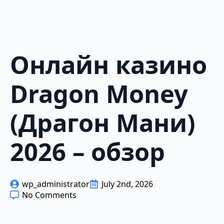
Онлайн казино
Dragon Money
(Драгон Мани)
2026 – обзор
wp_administrator
July 2nd, 2026
No Comments