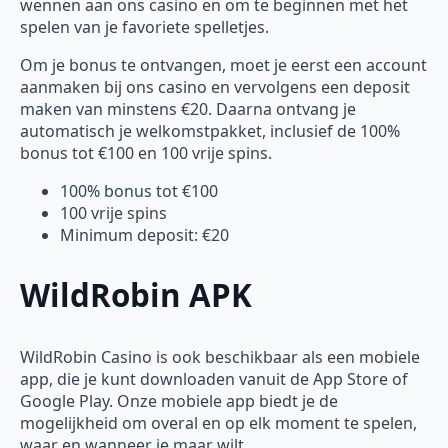
wennen aan ons casino en om te beginnen met het
spelen van je favoriete spelletjes.
Om je bonus te ontvangen, moet je eerst een account
aanmaken bij ons casino en vervolgens een deposit
maken van minstens €20. Daarna ontvang je
automatisch je welkomstpakket, inclusief de 100%
bonus tot €100 en 100 vrije spins.
100% bonus tot €100
100 vrije spins
Minimum deposit: €20
WildRobin APK
WildRobin Casino is ook beschikbaar als een mobiele
app, die je kunt downloaden vanuit de App Store of
Google Play. Onze mobiele app biedt je de
mogelijkheid om overal en op elk moment te spelen,
waar en wanneer je maar wilt.