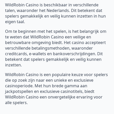
WildRobin Casino is beschikbaar in verschillende
talen, waaronder het Nederlands. Dit betekent dat
spelers gemakkelijk en veilig kunnen inzetten in hun
eigen taal.
Om te beginnen met het spelen, is het belangrijk om
te weten dat WildRobin Casino een veilige en
betrouwbare omgeving biedt. Het casino accepteert
verschillende betalingsmethoden, waaronder
creditcards, e-wallets en bankoverschrijdingen. Dit
betekent dat spelers gemakkelijk en veilig kunnen
inzetten.
WildRobin Casino is een populaire keuze voor spelers
die op zoek zijn naar een unieke en exclusieve
casinoperiode. Met hun brede gamma aan
jackpotspellen en exclusieve casinotitels, biedt
WildRobin Casino een onvergetelijke ervaring voor
alle spelers.