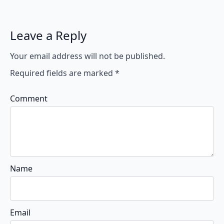
Leave a Reply
Your email address will not be published.
Required fields are marked
*
Comment
Name
Email