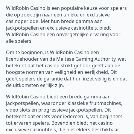
WildRobin Casino is een populaire keuze voor spelers
die op zoek zijn naar een unieke en exclusieve
casinoperiode. Met hun brede gamma aan
jackpotspellen en exclusieve casinotitels, biedt
WildRobin Casino een onvergetelijke ervaring voor
alle spelers.
Om te beginnen, is WildRobin Casino een
licentiehouder van de Maltese Gaming Authority, wat
betekent dat het casino strikt gehoor geeft aan de
hoogste normen van veiligheid en eerlijkheid. Dit
geeft spelers de garantie dat hun inzet veilig is en dat
de uitkomsten eerlijk zijn.
WildRobin Casino biedt een brede gamma aan
jackpotspellen, waaronder klassieke fruitmachines,
video slots en progressieve jackpotspellen. Dit
betekent dat er iets voor iedereen is, van beginners
tot ervaren spelers. Bovendien biedt het casino
exclusieve casinotitels, die niet elders beschikbaar