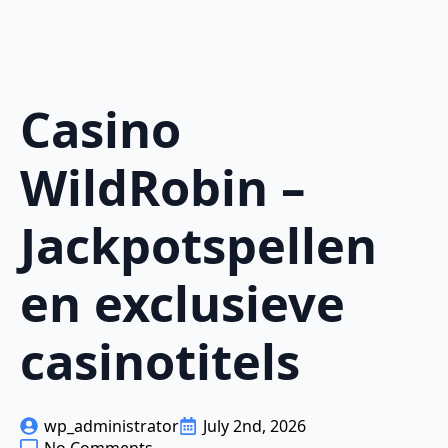
Casino
WildRobin –
Jackpotspellen
en exclusieve
casinotitels
wp_administrator
July 2nd, 2026