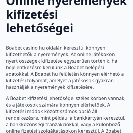
Online nyeremények
kifizetési
lehetőségei
Boabet casino hu oldalán keresztül könnyen
kifizethetők a nyeremények. Az online játékokon
nyert összegek kifizetése egyszerűen történik, ha
bejelentkezésre kerülünk a Boabet belépési
adatokkal. A Boabet hu felületén könnyen elérhető a
kifizetési folyamat, amelyet a játékosok gyakran
használják a nyeremények kifizetésére.
A Boabet kifizetési lehetőségei széles körben vannak,
és a játékosok számára könnyen elérhetőek. A
kifizetési módok között számos opció áll
rendelkezésre, mint például a bankkártyán keresztül,
a bankközönségi tranzakciókkal, vagy a különböző
online fizetési szolgáltatásokon keresztül. A Boabet