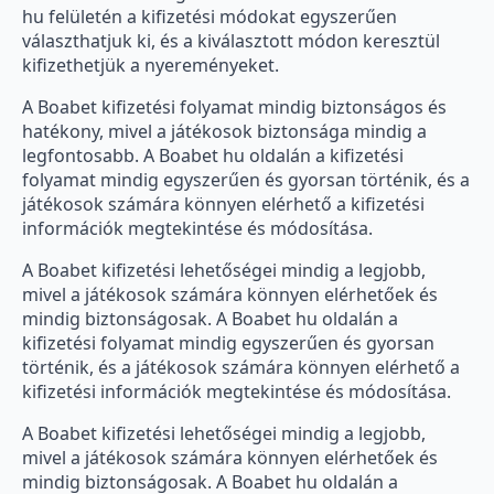
hu felületén a kifizetési módokat egyszerűen
választhatjuk ki, és a kiválasztott módon keresztül
kifizethetjük a nyereményeket.
A Boabet kifizetési folyamat mindig biztonságos és
hatékony, mivel a játékosok biztonsága mindig a
legfontosabb. A Boabet hu oldalán a kifizetési
folyamat mindig egyszerűen és gyorsan történik, és a
játékosok számára könnyen elérhető a kifizetési
információk megtekintése és módosítása.
A Boabet kifizetési lehetőségei mindig a legjobb,
mivel a játékosok számára könnyen elérhetőek és
mindig biztonságosak. A Boabet hu oldalán a
kifizetési folyamat mindig egyszerűen és gyorsan
történik, és a játékosok számára könnyen elérhető a
kifizetési információk megtekintése és módosítása.
A Boabet kifizetési lehetőségei mindig a legjobb,
mivel a játékosok számára könnyen elérhetőek és
mindig biztonságosak. A Boabet hu oldalán a