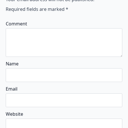
Required fields are marked
*
Comment
Name
Email
Website