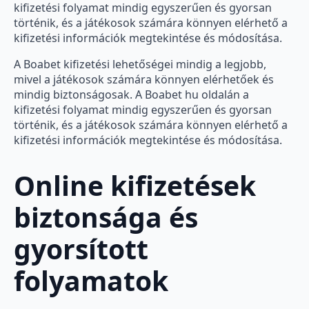
kifizetési folyamat mindig egyszerűen és gyorsan
történik, és a játékosok számára könnyen elérhető a
kifizetési információk megtekintése és módosítása.
A Boabet kifizetési lehetőségei mindig a legjobb,
mivel a játékosok számára könnyen elérhetőek és
mindig biztonságosak. A Boabet hu oldalán a
kifizetési folyamat mindig egyszerűen és gyorsan
történik, és a játékosok számára könnyen elérhető a
kifizetési információk megtekintése és módosítása.
Online kifizetések
biztonsága és
gyorsított
folyamatok