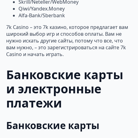
Skrill/Neteller/WebMoney
Qiwi/Yandex.Money
Alfa-Bank/Sberbank
7k Casino – это 7k казино, которое предлагает вам
широкий выбор игр и способов оплаты. Вам не
нужно искать другие сайты, потому что все, что
вам нужно, – это зарегистрироваться на сайте 7k
Casino и начать играть.
Банковские карты
и электронные
платежи
Банковские карты