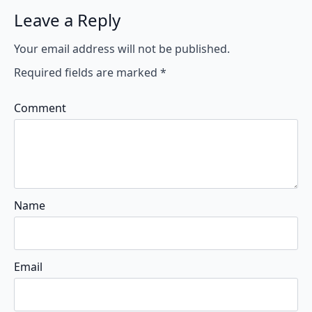
Leave a Reply
Your email address will not be published.
Required fields are marked
*
Comment
Name
Email