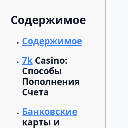
Содержимое
Содержимое
7k
Casino:
Способы
Пополнения
Счета
Банковские
карты и