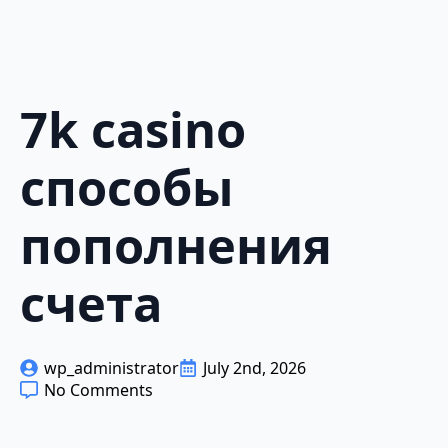
7k casino
способы
пополнения
счета
wp_administrator
July 2nd, 2026
No Comments