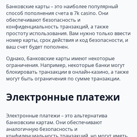
Банковские карты – это наиболее популярный
способ пополнения счета в 7k casino. Они
обеспечивают безопасность и
конфиденциальность транзакций, а также
простоту использования. Вам нужно только ввести
номер карты, срок действия и код безопасности, и
ваш счет будет пополнен.
Однако, банковские карты имеют некоторые
ограничения. Например, некоторые банки могут
блокировать транзакции в онлайн-казино, а также
могут быть ограничения по сумме транзакции.
Электронные платежи
Электронные платежи – это альтернатива
банковским картам. Они обеспечивают
аналогичную безопасность и
конфиденциальность транзакций, но могут иметь