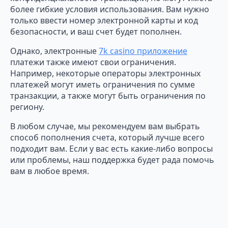
более гибкие условия использования. Вам нужно
только ввести номер электронной карты и код
безопасности, и ваш счет будет пополнен.
Однако, электронные
7k casino приложение
платежи также имеют свои ограничения.
Например, некоторые операторы электронных
платежей могут иметь ограничения по сумме
транзакции, а также могут быть ограничения по
региону.
В любом случае, мы рекомендуем вам выбрать
способ пополнения счета, который лучше всего
подходит вам. Если у вас есть какие-либо вопросы
или проблемы, наш поддержка будет рада помочь
вам в любое время.