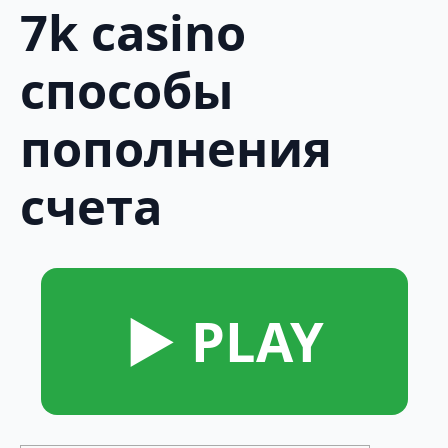
7k casino
способы
пополнения
счета
▶️ PLAY