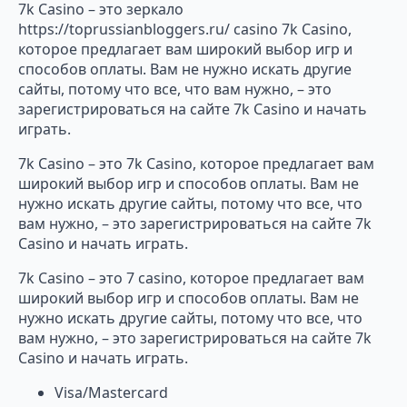
7k Casino – это зеркало
https://toprussianbloggers.ru/ casino 7k Casino,
которое предлагает вам широкий выбор игр и
способов оплаты. Вам не нужно искать другие
сайты, потому что все, что вам нужно, – это
зарегистрироваться на сайте 7k Casino и начать
играть.
7k Casino – это 7k Casino, которое предлагает вам
широкий выбор игр и способов оплаты. Вам не
нужно искать другие сайты, потому что все, что
вам нужно, – это зарегистрироваться на сайте 7k
Casino и начать играть.
7k Casino – это 7 casino, которое предлагает вам
широкий выбор игр и способов оплаты. Вам не
нужно искать другие сайты, потому что все, что
вам нужно, – это зарегистрироваться на сайте 7k
Casino и начать играть.
Visa/Mastercard