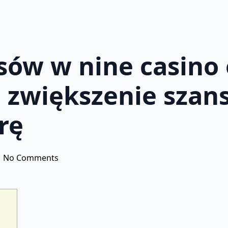
ów w nine casino 
 zwiększenie szan
rę
No Comments