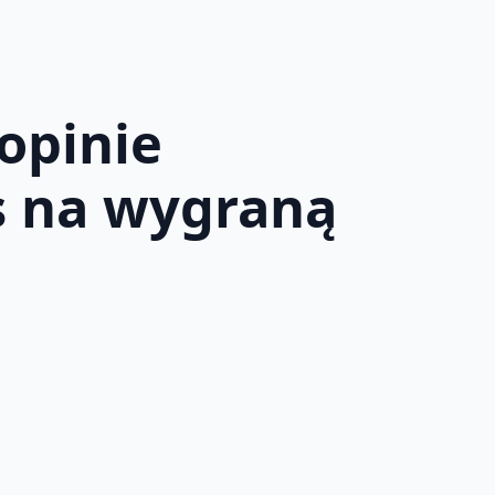
opinie
s na wygraną