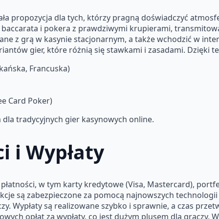
ła propozycja dla tych, którzy pragną doświadczyć atmosfe
, baccarata i pokera z prawdziwymi krupierami, transmitow
e z grą w kasynie stacjonarnym, a także wchodzić w intera
antów gier, które różnią się stawkami i zasadami. Dzięki te
kańska, Francuska)
ee Card Poker)
dla tradycyjnych gier kasynowych online.
i i Wypłaty
atności, w tym karty kredytowe (Visa, Mastercard), portfele
kcje są zabezpieczone za pomocą najnowszych technologii
y. Wypłaty są realizowane szybko i sprawnie, a czas prze
kowych opłat za wypłaty, co jest dużym plusem dla graczy. 