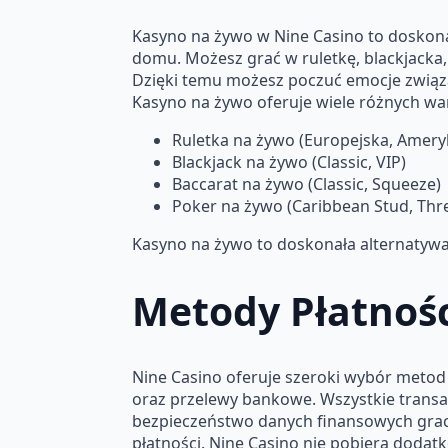
Kasyno na żywo w Nine Casino to doskona
domu. Możesz grać w ruletkę, blackjacka
Dzięki temu możesz poczuć emocje związan
Kasyno na żywo oferuje wiele różnych wari
Ruletka na żywo (Europejska, Amery
Blackjack na żywo (Classic, VIP)
Baccarat na żywo (Classic, Squeeze)
Poker na żywo (Caribbean Stud, Thr
Kasyno na żywo to doskonała alternatywa 
Metody Płatnośc
Nine Casino oferuje szeroki wybór metod pł
oraz przelewy bankowe. Wszystkie transa
bezpieczeństwo danych finansowych gracz
płatności. Nine Casino nie pobiera dodat