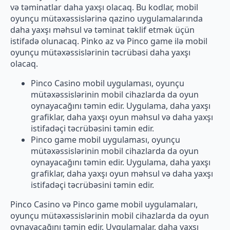
və təminatlar daha yaxşı olacaq. Bu kodlar, mobil
oyunçu mütəxəssislərinə qazino uygulamalarında
daha yaxşı məhsul və təminat təklif etmək üçün
istifadə olunacaq. Pinko az və Pinco game ilə mobil
oyunçu mütəxəssislərinin təcrübəsi daha yaxşı
olacaq.
Pinco Casino mobil uygulaması, oyunçu
mütəxəssislərinin mobil cihazlarda da oyun
oynayacağını təmin edir. Uygulama, daha yaxşı
grafiklar, daha yaxşı oyun məhsul və daha yaxşı
istifadəçi təcrübəsini təmin edir.
Pinco game mobil uygulaması, oyunçu
mütəxəssislərinin mobil cihazlarda da oyun
oynayacağını təmin edir. Uygulama, daha yaxşı
grafiklar, daha yaxşı oyun məhsul və daha yaxşı
istifadəçi təcrübəsini təmin edir.
Pinco Casino və Pinco game mobil uygulamaları,
oyunçu mütəxəssislərinin mobil cihazlarda da oyun
oynayacağını təmin edir. Uygulamalar, daha yaxşı