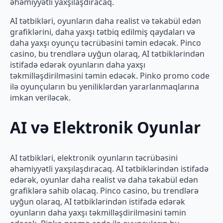
əhəmiyyətli yaxşılaşdıracaq.
AI tətbikləri, oyunların daha realist və təkabül edən
grafiklərini, daha yaxşı tətbiq edilmiş qaydaları və
daha yaxşı oyunçu təcrübəsini təmin edəcək. Pinco
casino, bu trendlərə uyğun olaraq, AI tətbiklərindən
istifadə edərək oyunların daha yaxşı
təkmilləşdirilməsini təmin edəcək. Pinko promo code
ilə oyunçuların bu yeniliklərdən yararlanmaqlarına
imkan veriləcək.
AI və Elektronik Oyunlar
AI tətbikləri, elektronik oyunların təcrübəsini
əhəmiyyətli yaxşılaşdıracaq. AI tətbiklərindən istifadə
edərək, oyunlar daha realist və daha təkabül edən
grafiklərə sahib olacaq. Pinco casino, bu trendlərə
uyğun olaraq, AI tətbiklərindən istifadə edərək
oyunların daha yaxşı təkmilləşdirilməsini təmin