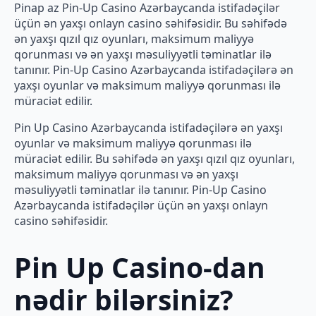
Pinap az Pin-Up Casino Azərbaycanda istifadəçilər
üçün ən yaxşı onlayn casino səhifəsidir. Bu səhifədə
ən yaxşı qızıl qız oyunları, maksimum maliyyə
qorunması və ən yaxşı məsuliyyətli təminatlar ilə
tanınır. Pin-Up Casino Azərbaycanda istifadəçilərə ən
yaxşı oyunlar və maksimum maliyyə qorunması ilə
müraciət edilir.
Pin Up Casino Azərbaycanda istifadəçilərə ən yaxşı
oyunlar və maksimum maliyyə qorunması ilə
müraciət edilir. Bu səhifədə ən yaxşı qızıl qız oyunları,
maksimum maliyyə qorunması və ən yaxşı
məsuliyyətli təminatlar ilə tanınır. Pin-Up Casino
Azərbaycanda istifadəçilər üçün ən yaxşı onlayn
casino səhifəsidir.
Pin Up Casino-dan
nədir bilərsiniz?