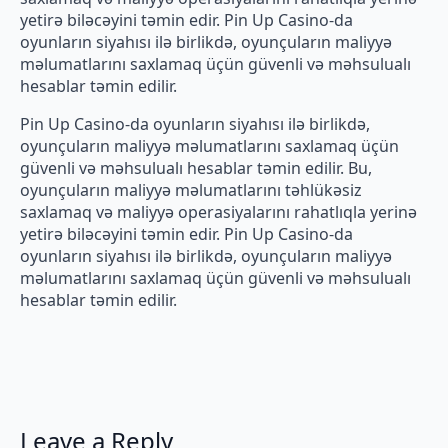
yetirə biləcəyini təmin edir. Pin Up Casino-da
oyunların siyahısı ilə birlikdə, oyunçuların maliyyə
məlumatlarını saxlamaq üçün güvenli və məhsulualı
hesablar təmin edilir.
Pin Up Casino-da oyunların siyahısı ilə birlikdə,
oyunçuların maliyyə məlumatlarını saxlamaq üçün
güvenli və məhsulualı hesablar təmin edilir. Bu,
oyunçuların maliyyə məlumatlarını təhlükəsiz
saxlamaq və maliyyə operasiyalarını rahatlıqla yerinə
yetirə biləcəyini təmin edir. Pin Up Casino-da
oyunların siyahısı ilə birlikdə, oyunçuların maliyyə
məlumatlarını saxlamaq üçün güvenli və məhsulualı
hesablar təmin edilir.
Leave a Reply