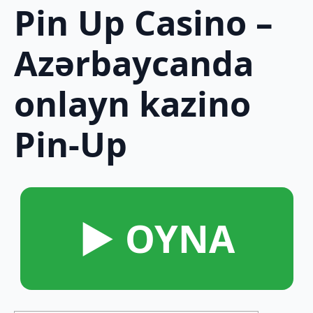
Pin Up Casino –
Azərbaycanda
onlayn kazino
Pin-Up
▶️ OYNA