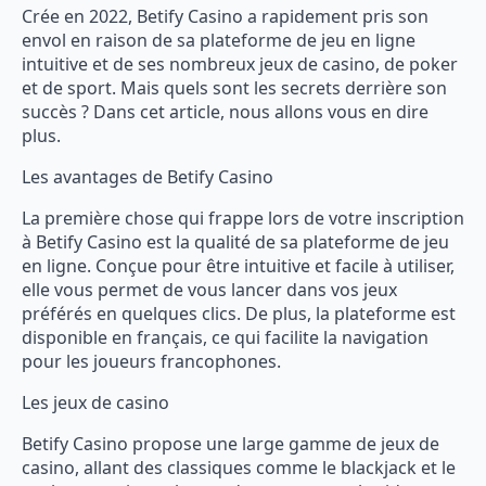
Crée en 2022, Betify Casino a rapidement pris son
envol en raison de sa plateforme de jeu en ligne
intuitive et de ses nombreux jeux de casino, de poker
et de sport. Mais quels sont les secrets derrière son
succès ? Dans cet article, nous allons vous en dire
plus.
Les avantages de Betify Casino
La première chose qui frappe lors de votre inscription
à Betify Casino est la qualité de sa plateforme de jeu
en ligne. Conçue pour être intuitive et facile à utiliser,
elle vous permet de vous lancer dans vos jeux
préférés en quelques clics. De plus, la plateforme est
disponible en français, ce qui facilite la navigation
pour les joueurs francophones.
Les jeux de casino
Betify Casino propose une large gamme de jeux de
casino, allant des classiques comme le blackjack et le