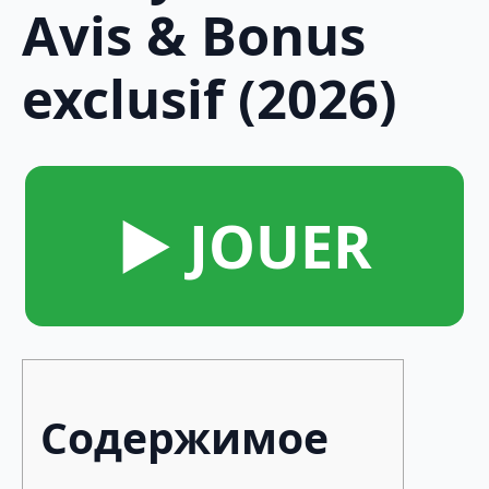
Avis & Bonus
exclusif (2026)
▶️ JOUER
Содержимое