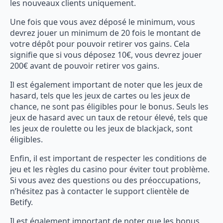
les nouveaux clients uniquement.
Une fois que vous avez déposé le minimum, vous
devrez jouer un minimum de 20 fois le montant de
votre dépôt pour pouvoir retirer vos gains. Cela
signifie que si vous déposez 10€, vous devrez jouer
200€ avant de pouvoir retirer vos gains.
Il est également important de noter que les jeux de
hasard, tels que les jeux de cartes ou les jeux de
chance, ne sont pas éligibles pour le bonus. Seuls les
jeux de hasard avec un taux de retour élevé, tels que
les jeux de roulette ou les jeux de blackjack, sont
éligibles.
Enfin, il est important de respecter les conditions de
jeu et les règles du casino pour éviter tout problème.
Si vous avez des questions ou des préoccupations,
n’hésitez pas à contacter le support clientèle de
Betify.
Il est également important de noter que les bonus