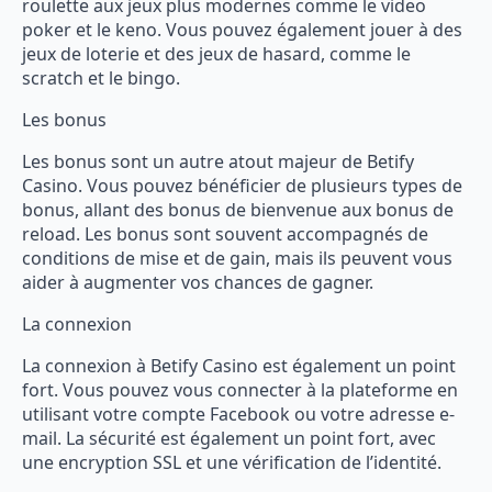
roulette aux jeux plus modernes comme le video
poker et le keno. Vous pouvez également jouer à des
jeux de loterie et des jeux de hasard, comme le
scratch et le bingo.
Les bonus
Les bonus sont un autre atout majeur de Betify
Casino. Vous pouvez bénéficier de plusieurs types de
bonus, allant des bonus de bienvenue aux bonus de
reload. Les bonus sont souvent accompagnés de
conditions de mise et de gain, mais ils peuvent vous
aider à augmenter vos chances de gagner.
La connexion
La connexion à Betify Casino est également un point
fort. Vous pouvez vous connecter à la plateforme en
utilisant votre compte Facebook ou votre adresse e-
mail. La sécurité est également un point fort, avec
une encryption SSL et une vérification de l’identité.