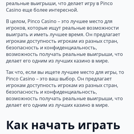
реальные выигрыши, что делает игру в Pinco
Casino еще более интересной.
В целом, Pinco Casino – это лучшее место для
игроков, которые ищут реальные возможности
выиграть и иметь лучшее время. Он предлагает
игрокам доступность игрокам из разных стран,
безопасность и конфиденциальность,
возможность получать реальные выигрыши, что
делает его одним из лучших казино в мире.
Так что, если вы ищете лучшее место для игры, то
Pinco Casino – это ваш выбор. Он предлагает
игрокам доступность игрокам из разных стран,
безопасность и конфиденциальность,
возможность получать реальные выигрыши, что
делает его одним из лучших казино в мире.
Как начать играть