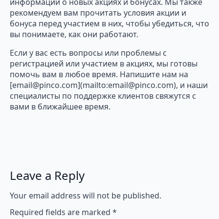
информации о новых акциях и бонусах. Мы также
рекомендуем вам прочитать условия акции и
бонуса перед участием в них, чтобы убедиться, что
вы понимаете, как они работают.
Если у вас есть вопросы или проблемы с
регистрацией или участием в акциях, мы готовы
помочь вам в любое время. Напишите нам на
[email@pinco.com](mailto:email@pinco.com), и наши
специалисты по поддержке клиентов свяжутся с
вами в ближайшее время.
Leave a Reply
Your email address will not be published.
Required fields are marked
*