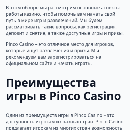
В этом обзоре мы рассмотрим основные аспекты
работы казино, чтобы помочь вам начать свой
путь в мире игр и развлечений. Мы будем
рассматривать такие вопросы, как регистрация,
депозит и снятие, а также доступные игры и призы.
Pinco Casino – это отличное место для игроков,
которые ищут развлечения и призы. Мы
рекомендуем вам зарегистрироваться на
официальном сайте и начать играть.
Преимущества
игры в Pinco Casino
Один из преимуществ игры в Pinco Casino – это
доступность игрокам из разных стран. Pinco Casino
предлагает игрокам из многих стран возможность