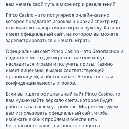
вам начать свой путь в мире игр и развлечений.
Pinco Casino – это популярное онлайн-казино,
которое предлагает игрокам широкий спектр игр,
включая слоты, карточные игры и рулетку. Казино
имеет официальный сайт, на котором вы можете
зарегистрироваться и начать играть.
Официальный сайт Pinco Casino – это безопасное и
надежное место для игроков, где они могут
насладиться играми и получать призы. Казино
имеет лицензию, выдана соответствующей
организацией, и обеспечивает безопасность и
конфиденциальность игроков.
Если вы ищете официальный сайт Pinco Casino, то
вам нужно найти зеркало сайта, которое будет
работать на вашем устройстве. Мы рекомендуем
вам использовать официальный сайт, чтобы
избежать любых проблем и обеспечить
безопасность вашего игрового процесса.