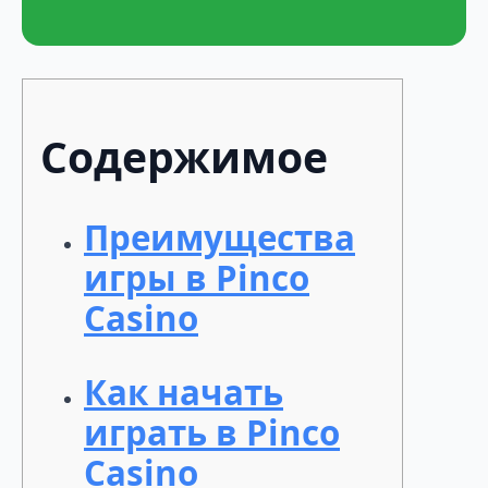
Содержимое
Преимущества
игры в Pinco
Casino
Как начать
играть в Pinco
Casino