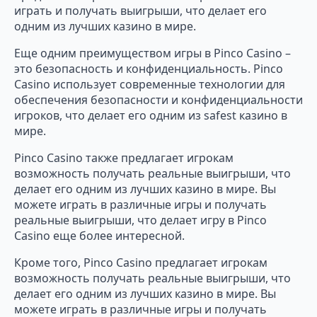
играть и получать выигрыши, что делает его
одним из лучших казино в мире.
Еще одним преимуществом игры в Pinco Casino –
это безопасность и конфиденциальность. Pinco
Casino использует современные технологии для
обеспечения безопасности и конфиденциальности
игроков, что делает его одним из safest казино в
мире.
Pinco Casino также предлагает игрокам
возможность получать реальные выигрыши, что
делает его одним из лучших казино в мире. Вы
можете играть в различные игры и получать
реальные выигрыши, что делает игру в Pinco
Casino еще более интересной.
Кроме того, Pinco Casino предлагает игрокам
возможность получать реальные выигрыши, что
делает его одним из лучших казино в мире. Вы
можете играть в различные игры и получать