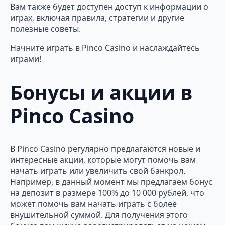
Вам также будет доступен доступ к информации о
играх, включая правила, стратегии и другие
полезные советы.
Начните играть в Pinco Casino и наслаждайтесь
играми!
Бонусы и акции в
Pinco Casino
В Pinco Casino регулярно предлагаются новые и
интересные акции, которые могут помочь вам
начать играть или увеличить свой банкрол.
Например, в данный момент мы предлагаем бонус
на депозит в размере 100% до 10 000 рублей, что
может помочь вам начать играть с более
внушительной суммой. Для получения этого