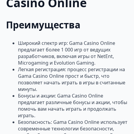
Casino Online
Преимущества
Широкий спектр игр: Gama Casino Online
предлагает более 1 000 игр от ведущих
разработчиков, включая игры от NetEnt,
Microgaming и Evolution Gaming.
Легкая регистрация: процесс регистрации на
Gama Casino Online прост и быстр, что
позволяет начать играть в игры в считанные
минуты.
Бонусы и акции: Gama Casino Online
предлагает различные бонусы и акции, чтобы
помочь вам начать играть и продолжать
играть.
Безопасность: Gama Casino Online использует
современные технологии безопасности,