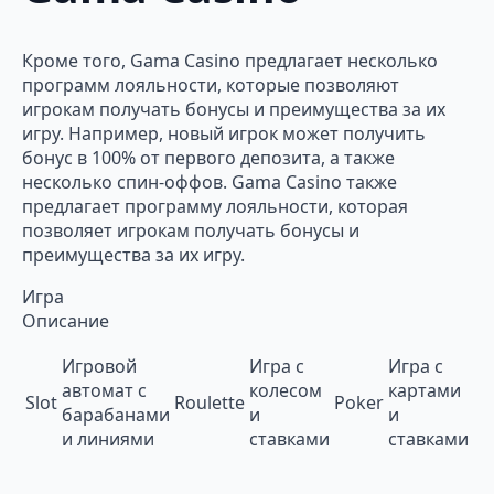
Кроме того, Gama Casino предлагает несколько
программ лояльности, которые позволяют
игрокам получать бонусы и преимущества за их
игру. Например, новый игрок может получить
бонус в 100% от первого депозита, а также
несколько спин-оффов. Gama Casino также
предлагает программу лояльности, которая
позволяет игрокам получать бонусы и
преимущества за их игру.
Игра
Описание
Игровой
Игра с
Игра с
автомат с
колесом
картами
Slot
Roulette
Poker
барабанами
и
и
и линиями
ставками
ставками