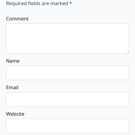
Required fields are marked
*
Comment
Name
Email
Website