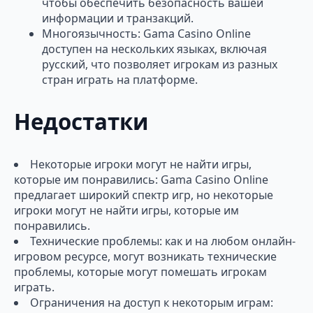
чтобы обеспечить безопасность вашей
информации и транзакций.
Многоязычность: Gama Casino Online
доступен на нескольких языках, включая
русский, что позволяет игрокам из разных
стран играть на платформе.
Недостатки
Некоторые игроки могут не найти игры,
которые им понравились: Gama Casino Online
предлагает широкий спектр игр, но некоторые
игроки могут не найти игры, которые им
понравились.
Технические проблемы: как и на любом онлайн-
игровом ресурсе, могут возникать технические
проблемы, которые могут помешать игрокам
играть.
Ограничения на доступ к некоторым играм: