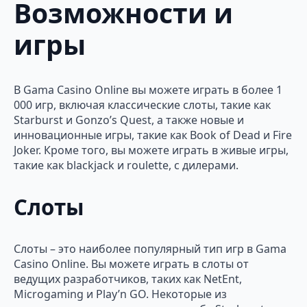
Возможности и
игры
В Gama Casino Online вы можете играть в более 1
000 игр, включая классические слоты, такие как
Starburst и Gonzo’s Quest, а также новые и
инновационные игры, такие как Book of Dead и Fire
Joker. Кроме того, вы можете играть в живые игры,
такие как blackjack и roulette, с дилерами.
Слоты
Слоты – это наиболее популярный тип игр в Gama
Casino Online. Вы можете играть в слоты от
ведущих разработчиков, таких как NetEnt,
Microgaming и Play’n GO. Некоторые из