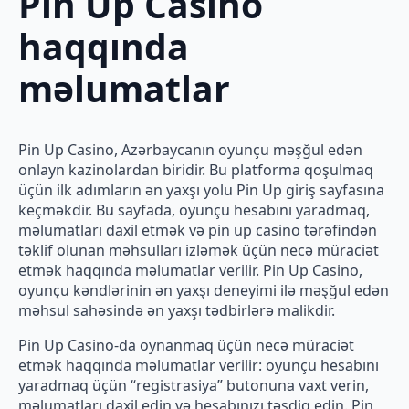
Pin Up Casino
haqqında
məlumatlar
Pin Up Casino, Azərbaycanın oyunçu məşğul edən
onlayn kazinolardan biridir. Bu platforma qoşulmaq
üçün ilk adımların ən yaxşı yolu Pin Up giriş sayfasına
keçməkdir. Bu sayfada, oyunçu hesabını yaradmaq,
məlumatları daxil etmək və pin up casino tərəfindən
təklif olunan məhsulları izləmək üçün necə müraciət
etmək haqqında məlumatlar verilir. Pin Up Casino,
oyunçu kəndlərinin ən yaxşı deneyimi ilə məşğul edən
məhsul sahəsində ən yaxşı tədbirlərə malikdir.
Pin Up Casino-da oynanmaq üçün necə müraciət
etmək haqqında məlumatlar verilir: oyunçu hesabını
yaradmaq üçün “registrasiya” butonuna vaxt verin,
məlumatları daxil edin və hesabınızı təsdiq edin. Pin