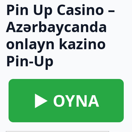
Pin Up Casino –
Azərbaycanda
onlayn kazino
Pin-Up
▶️ OYNA