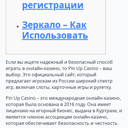
регистрации
Зеркало – Как
Использовать
Если вы ищете надежный и безопасный способ
играть в онлайн-казино, то Pin Up Casino – ваш
выбор. Это официальный сайт, который
предлагает игрокам из России широкий спектр
игр, включая слоты, карточные игры и рулетку.
Pin Up Casino – это международная онлайн-казино,
которая была основана в 2016 году. Она имеет
лицензию на игорный бизнес, выдана в Куртрахе, и
является членом ассоциации онлайн-казино,
которая обеспечивает безопасность и честность