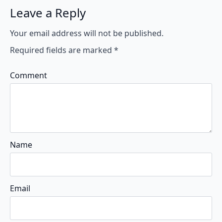
Leave a Reply
Your email address will not be published.
Required fields are marked
*
Comment
Name
Email