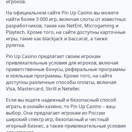
игроков.
На официальном сайте Pin Up Casino вы можете
найти более 3 000 игр, включая слоты от известных
разработчиков, такие как NetEnt, Microgaming и
Playtech. Кроме того, на сайте доступны карточные
игры, такие как blackjack и baccarat, а также
рулетка.
Pin Up Casino предлагает своим игрокам
привлекательные условия для игроков, включая
приветственные бонусы, реферальные программы
и лояльные программы. Кроме того, на сайте
доступны различные способы оплаты, включая
Visa, Mastercard, Skrill и Neteller.
Если вы ищете надежный и безопасный способ
играть в онлайн-казино, то Pin Up Casino – ваш
выбор. Она предлагает игрокам из России
широкий спектр игр, безопасный и честный
игорный бизнес, а также привлекательные условия