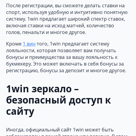
После регистрации, вы сможете делать ставки на
спорт, используя удобную и интуитивно понятную
систему. 1win предлагает широкий спектр ставок,
включая ставки на исход матчей, количество
голов, пенальти и многое другое.
Кроме
1 вин
того, 1win предлагает систему
лояльности, которая позволяет вам получать
бонусы и преимущества за вашу лояльность к
букмекеру. Это может включать в себя бонусы за
регистрацию, бонусы за депозит и многое другое.
1win зеркало –
безопасный доступ к
сайту
Иногда, официальный сайт 1win может быть