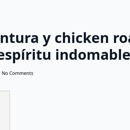
entura y chicken r
 espíritu indomabl
No Comments