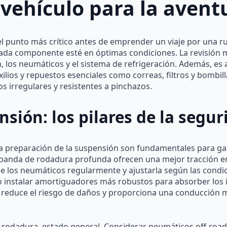
 vehículo para la avent
 el punto más crítico antes de emprender un viaje por una ru
ada componente esté en óptimas condiciones. La revisión 
ón, los neumáticos y el sistema de refrigeración. Además, es
ilios y repuestos esenciales como correas, filtros y bombill
s irregulares y resistentes a pinchazos.
sión: los pilares de la segur
la preparación de la suspensión son fundamentales para gar
a banda de rodadura profunda ofrecen una mejor tracción e
 de los neumáticos regularmente y ajustarla según las condic
 instalar amortiguadores más robustos para absorber los i
 reduce el riesgo de daños y proporciona una conducción 
e rodadura, estado general. Considerar neumáticos off-road