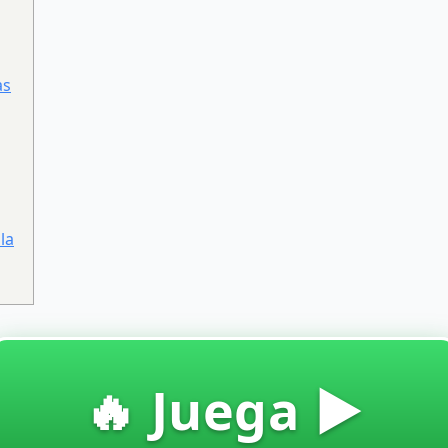
as
la
🔥 Juega ▶️