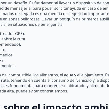
ser un desafío. Es fundamental llevar un dispositivo de com
ad de mensajería, para poder solicitar ayuda en caso de em
 estimados de llegada es una medida de seguridad important
 en zonas peligrosas. Llevar un botiquín de primeros auxil
cial en situaciones de emergencia.
streador GPS).
sobre la ruta.
comendado).
eto.
médica.
PS.
limentos.
ión del combustible, los alimentos, el agua y el alojamiento. 
ruta, teniendo en cuenta el consumo del vehículo y la dispo
os es fundamental para mantenerse hidratado y alimentado 
da alta, puede evitar contratiempos.
 sobre el impacto ambi