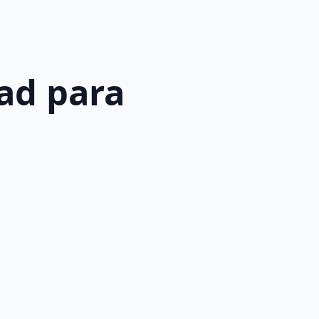
oad para
e