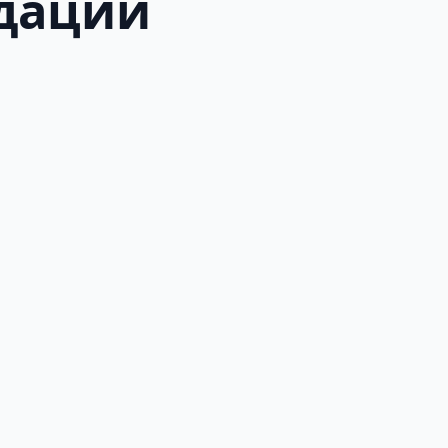
ндации