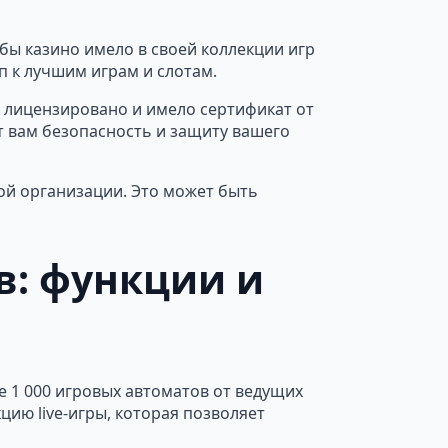
бы казино имело в своей коллекции игр
уп к лучшим играм и слотам.
о лицензировано и имело сертификат от
т вам безопасность и защиту вашего
мой организации. Это может быть
в: функции и
ее 1 000 игровых автоматов от ведущих
цию live-игры, которая позволяет