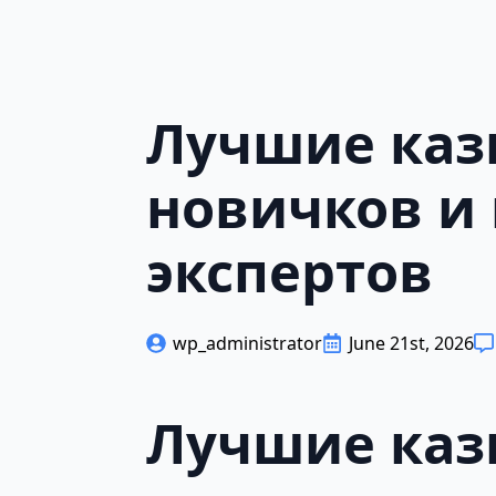
Лучшие каз
новичков и
экспертов
wp_administrator
June 21st, 2026
Лучшие каз