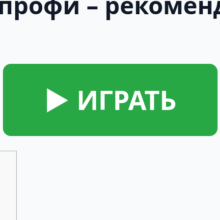
 профи – рекоме
▶️ ИГРАТЬ