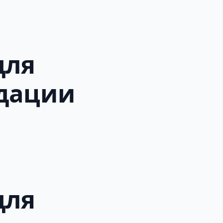
для
ндации
для