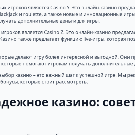
х игроков является Casino Y. Это онлайн-казино предла
blackjack и roulette, а также новые и инновационные иг
олучать дополнительные деньги для игры.
игроков является Casino Z. Это онлайн-казино предлага
азино также предлагает функцию live-игры, которая по
оторые делают игру более интересной и выгодной. Они
ы, которые помогают игрокам получать дополнительные 
 выбор казино – это важный шаг к успешной игре. Мы р
 бонусы, которые стоит рассмотреть.
адежное казино: сове