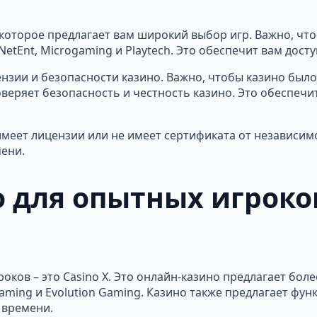
которое предлагает вам широкий выбор игр. Важно, что
NetEnt, Microgaming и Playtech. Это обеспечит вам дост
нзии и безопасности казино. Важно, чтобы казино был
веряет безопасность и честность казино. Это обеспечи
 имеет лицензии или не имеет сертификата от независи
мени.
 для опытных игроко
оков – это Casino X. Это онлайн-казино предлагает бол
aming и Evolution Gaming. Казино также предлагает функ
 времени.