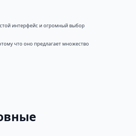
простой интерфейс и огромный выбор
 потому что оно предлагает множество
овные