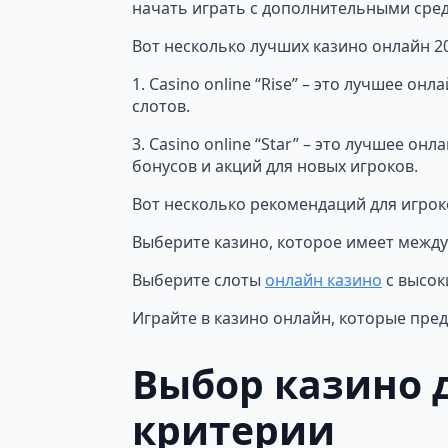
начать играть с дополнительными сре
Вот несколько лучших казино онлайн 2
1. Casino online “Rise” – это лучшее 
слотов.
3. Casino online “Star” – это лучшее о
бонусов и акций для новых игроков.
Вот несколько рекомендаций для игрок
Выберите казино, которое имеет межд
Выберите слоты
онлайн казино
с высок
Играйте в казино онлайн, которые пред
Выбор казино 
критерии