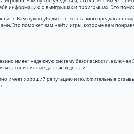
а игроков. Вам нужно убедиться, что казино имеет спис
 себя информацию о выигрышах и проигрышах. Это помо
а игр. Вам нужно убедиться, что казино предлагает шир
ами. Это поможет вам найти игры, которые вам понравя
 казино имеет надежную систему безопасности, включая
итить свои личные данные и деньги.
зино имеет хороший репутацию и положительные отзывы 
о.