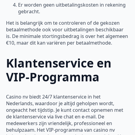
Er worden geen uitbetalingskosten in rekening
gebracht.
Het is belangrijk om te controleren of de gekozen
betaalmethode ook voor uitbetalingen beschikbaar
is. De minimale stortingsbedrag is over het algemeen
€10, maar dit kan variëren per betaalmethode.
Klantenservice en
VIP-Programma
Casino nv biedt 24/7 klantenservice in het
Nederlands, waardoor je altijd geholpen wordt,
ongeacht het tijdstip. Je kunt contact opnemen met
de klantenservice via live chat en e-mail. De
medewerkers zijn vriendelijk, professioneel en
behulpzaam. Het VIP-programma van casino nv