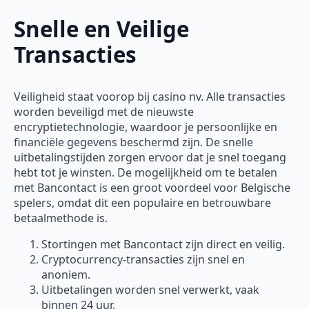
Snelle en Veilige
Transacties
Veiligheid staat voorop bij casino nv. Alle transacties
worden beveiligd met de nieuwste
encryptietechnologie, waardoor je persoonlijke en
financiële gegevens beschermd zijn. De snelle
uitbetalingstijden zorgen ervoor dat je snel toegang
hebt tot je winsten. De mogelijkheid om te betalen
met Bancontact is een groot voordeel voor Belgische
spelers, omdat dit een populaire en betrouwbare
betaalmethode is.
Stortingen met Bancontact zijn direct en veilig.
Cryptocurrency-transacties zijn snel en
anoniem.
Uitbetalingen worden snel verwerkt, vaak
binnen 24 uur.