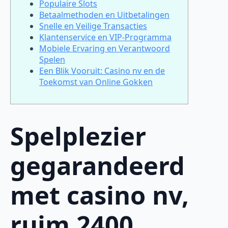
Populaire Slots
Betaalmethoden en Uitbetalingen
Snelle en Veilige Transacties
Klantenservice en VIP-Programma
Mobiele Ervaring en Verantwoord
Spelen
Een Blik Vooruit: Casino nv en de
Toekomst van Online Gokken
Spelplezier
gegarandeerd
met casino nv,
ruim 2400