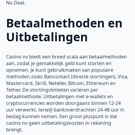
No Deal.
Betaalmethoden en
Uitbetalingen
Casino nv biedt een breed scala aan betaalmethoden
aan, zodat je gemakkelijk geld kunt storten en
opnemen. Je kunt gebruikmaken van populaire
methoden zoals Bancontact (directe stortingen), Visa,
Mastercard, Skrill, Neteller, Bitcoin, Ethereum en
Tether. De stortingslimieten variëren per
betaalmethode. Uitbetalingen met e-wallets en
cryptocurrencies worden doorgaans binnen 12-24
uur verwerkt, terwijl bankoverdrachten 24-48 uur in
beslag kunnen nemen. Een groot pluspunt is dat
casino nv geen uitbetalingskosten in rekening
brengt.