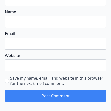
Name
Email
Website
Save my name, email, and website in this browser
for the next time I comment.