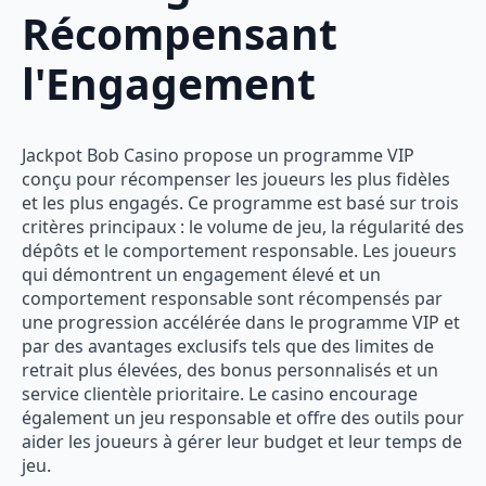
Récompensant
l'Engagement
Jackpot Bob Casino propose un programme VIP
conçu pour récompenser les joueurs les plus fidèles
et les plus engagés. Ce programme est basé sur trois
critères principaux : le volume de jeu, la régularité des
dépôts et le comportement responsable. Les joueurs
qui démontrent un engagement élevé et un
comportement responsable sont récompensés par
une progression accélérée dans le programme VIP et
par des avantages exclusifs tels que des limites de
retrait plus élevées, des bonus personnalisés et un
service clientèle prioritaire. Le casino encourage
également un jeu responsable et offre des outils pour
aider les joueurs à gérer leur budget et leur temps de
jeu.