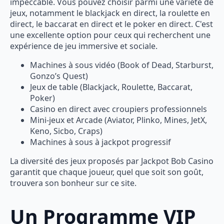
impeccable. Vous pouvez choisir parmi une variété de
jeux, notamment le blackjack en direct, la roulette en
direct, le baccarat en direct et le poker en direct. C'est
une excellente option pour ceux qui recherchent une
expérience de jeu immersive et sociale.
Machines à sous vidéo (Book of Dead, Starburst,
Gonzo’s Quest)
Jeux de table (Blackjack, Roulette, Baccarat,
Poker)
Casino en direct avec croupiers professionnels
Mini-jeux et Arcade (Aviator, Plinko, Mines, JetX,
Keno, Sicbo, Craps)
Machines à sous à jackpot progressif
La diversité des jeux proposés par Jackpot Bob Casino
garantit que chaque joueur, quel que soit son goût,
trouvera son bonheur sur ce site.
Un Programme VIP