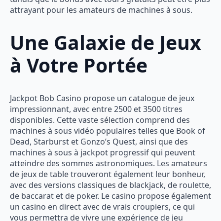
attrayant pour les amateurs de machines à sous.
Une Galaxie de Jeux
à Votre Portée
Jackpot Bob Casino propose un catalogue de jeux
impressionnant, avec entre 2500 et 3500 titres
disponibles. Cette vaste sélection comprend des
machines à sous vidéo populaires telles que Book of
Dead, Starburst et Gonzo’s Quest, ainsi que des
machines à sous à jackpot progressif qui peuvent
atteindre des sommes astronomiques. Les amateurs
de jeux de table trouveront également leur bonheur,
avec des versions classiques de blackjack, de roulette,
de baccarat et de poker. Le casino propose également
un casino en direct avec de vrais croupiers, ce qui
vous permettra de vivre une expérience de jeu