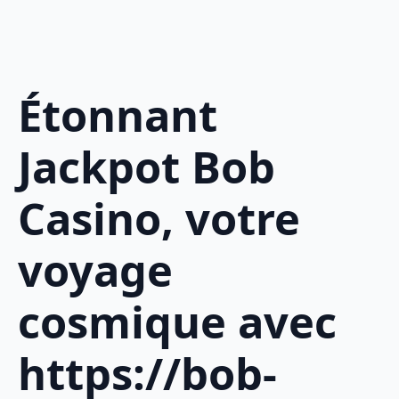
Étonnant
Jackpot Bob
Casino, votre
voyage
cosmique avec
https://bob-