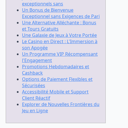
exceptionnels sans
Un Bonus de Bienvenue
Exceptionnel sans Exigences de Pari
Une Alternative Alléchante : Bonus
et Tours Gratuits
Une Galaxie de Jeux à Votre Portée
Le Casino en Direct : L'Immersion à
son Apogée
Un Programme VIP Récompensant
l'Engagement
Promotions Hebdomadaires et
Cashback
Options de Paiement Flexibles et
Sécurisées
Accessibilité Mobile et Support
Client Réactif
Explorer de Nouvelles Frontières du
Jeu en Ligne