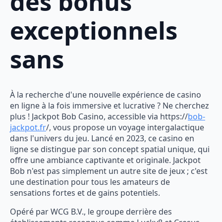
des bonus
exceptionnels
sans
À la recherche d'une nouvelle expérience de casino
en ligne à la fois immersive et lucrative ? Ne cherchez
plus ! Jackpot Bob Casino, accessible via https://
bob-
jackpot.fr
/, vous propose un voyage intergalactique
dans l'univers du jeu. Lancé en 2023, ce casino en
ligne se distingue par son concept spatial unique, qui
offre une ambiance captivante et originale. Jackpot
Bob n'est pas simplement un autre site de jeux ; c'est
une destination pour tous les amateurs de
sensations fortes et de gains potentiels.
Opéré par WCG B.V., le groupe derrière des