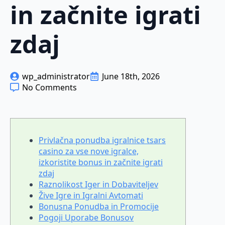
in začnite igrati
zdaj
wp_administrator
June 18th, 2026
No Comments
Privlačna ponudba igralnice tsars
casino za vse nove igralce,
izkoristite bonus in začnite igrati
zdaj
Raznolikost Iger in Dobaviteljev
Žive Igre in Igralni Avtomati
Bonusna Ponudba in Promocije
Pogoji Uporabe Bonusov