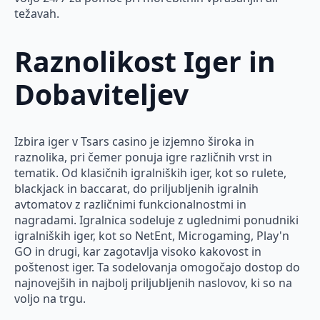
težavah.
Raznolikost Iger in
Dobaviteljev
Izbira iger v Tsars casino je izjemno široka in
raznolika, pri čemer ponuja igre različnih vrst in
tematik. Od klasičnih igralniških iger, kot so rulete,
blackjack in baccarat, do priljubljenih igralnih
avtomatov z različnimi funkcionalnostmi in
nagradami. Igralnica sodeluje z uglednimi ponudniki
igralniških iger, kot so NetEnt, Microgaming, Play'n
GO in drugi, kar zagotavlja visoko kakovost in
poštenost iger. Ta sodelovanja omogočajo dostop do
najnovejših in najbolj priljubljenih naslovov, ki so na
voljo na trgu.