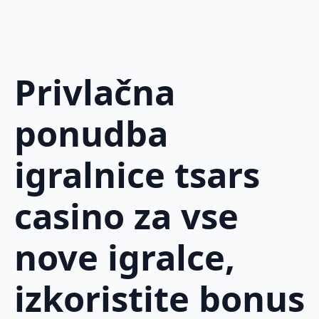
Privlačna
ponudba
igralnice tsars
casino za vse
nove igralce,
izkoristite bonus