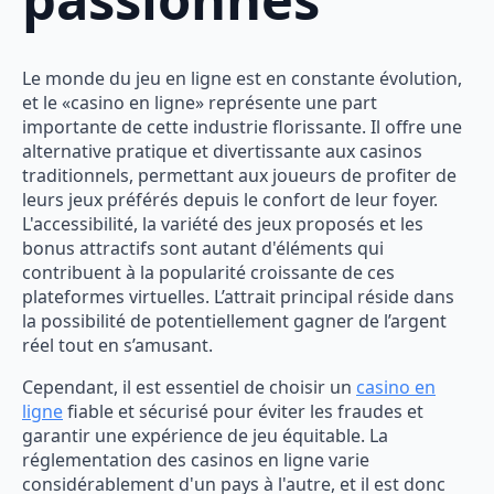
Le monde du jeu en ligne est en constante évolution,
et le «casino en ligne» représente une part
importante de cette industrie florissante. Il offre une
alternative pratique et divertissante aux casinos
traditionnels, permettant aux joueurs de profiter de
leurs jeux préférés depuis le confort de leur foyer.
L'accessibilité, la variété des jeux proposés et les
bonus attractifs sont autant d'éléments qui
contribuent à la popularité croissante de ces
plateformes virtuelles. L’attrait principal réside dans
la possibilité de potentiellement gagner de l’argent
réel tout en s’amusant.
Cependant, il est essentiel de choisir un
casino en
ligne
fiable et sécurisé pour éviter les fraudes et
garantir une expérience de jeu équitable. La
réglementation des casinos en ligne varie
considérablement d'un pays à l'autre, et il est donc