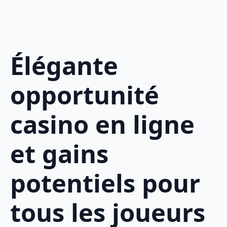
Élégante
opportunité
casino en ligne
et gains
potentiels pour
tous les joueurs