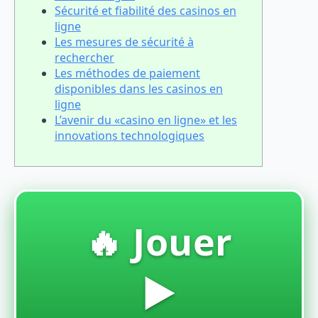
Sécurité et fiabilité des casinos en
ligne
Les mesures de sécurité à
rechercher
Les méthodes de paiement
disponibles dans les casinos en
ligne
L’avenir du «casino en ligne» et les
innovations technologiques
🔥 Jouer
▶️