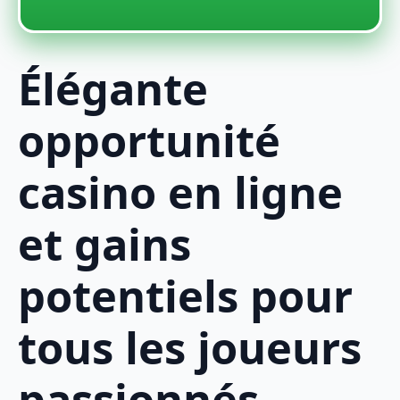
Élégante
opportunité
casino en ligne
et gains
potentiels pour
tous les joueurs
passionnés