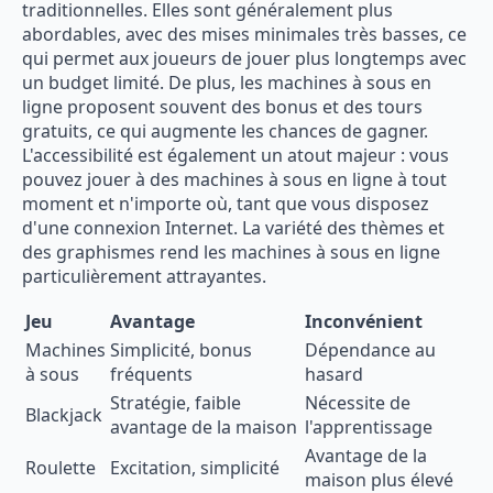
traditionnelles. Elles sont généralement plus
abordables, avec des mises minimales très basses, ce
qui permet aux joueurs de jouer plus longtemps avec
un budget limité. De plus, les machines à sous en
ligne proposent souvent des bonus et des tours
gratuits, ce qui augmente les chances de gagner.
L'accessibilité est également un atout majeur : vous
pouvez jouer à des machines à sous en ligne à tout
moment et n'importe où, tant que vous disposez
d'une connexion Internet. La variété des thèmes et
des graphismes rend les machines à sous en ligne
particulièrement attrayantes.
Jeu
Avantage
Inconvénient
Machines
Simplicité, bonus
Dépendance au
à sous
fréquents
hasard
Stratégie, faible
Nécessite de
Blackjack
avantage de la maison
l'apprentissage
Avantage de la
Roulette
Excitation, simplicité
maison plus élevé