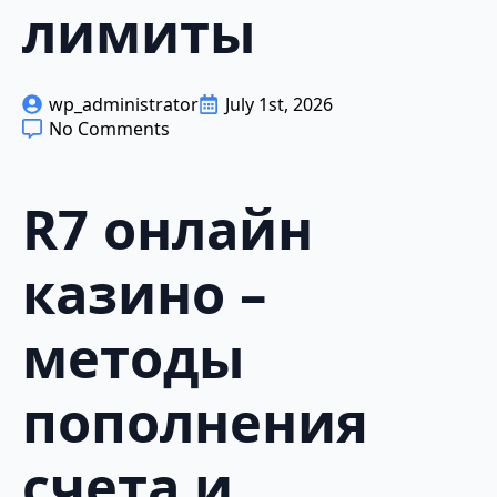
лимиты
wp_administrator
July 1st, 2026
No Comments
R7 онлайн
казино –
методы
пополнения
счета и