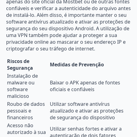
apenas do site oficial da Mostbet ou de outras fontes
confiáveis e verificar a autenticidade do arquivo antes
de instalá-lo. Além disso, é importante manter o seu
software antivírus atualizado e ativar as proteções de
segurança do seu dispositivo Android. A utilização de
uma VPN também pode ajudar a proteger a sua
privacidade online ao mascarar o seu endereço IP e
criptografar o seu tráfego de internet.
Riscos de
Medidas de Prevenção
Segurança
Instalação de
malware ou
Baixar o APK apenas de fontes
software
oficiais e confiáveis
malicioso
Roubo de dados
Utilizar software antivírus
pessoais e
atualizado e ativar as proteções
financeiros
de segurança do dispositivo
Acesso não
Utilizar senhas fortes e ativar a
autorizado à sua
autenticação de dois fatores