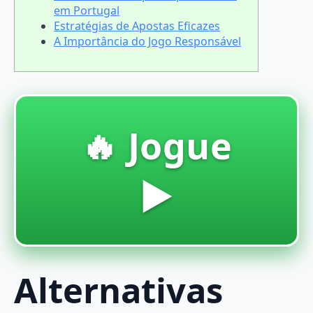
em Portugal
Estratégias de Apostas Eficazes
A Importância do Jogo Responsável
🔥 Jogue
▶️
Alternativas