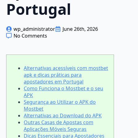
Portugal
wp_administrator
June 26th, 2026
No Comments
Alternativas acessíveis com mostbet
apk e dicas práticas para
apostadores em Portugal
Como Funciona o Mostbet e o seu
APK
Segurança ao Utilizar o APK do
Mostbet
Alternativas ao Download do APK
Outras Casas de Apostas com
Aplicações Móveis Seguras
Dicas Essenciais para Apostadores