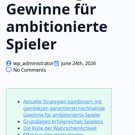
Gewinne für
ambitionierte
Spieler
wp_administrator
June 24th, 2026
No Comments
Aktuelle Strategien kombiniert mit
gamblezen garantieren nachhaltige
Gewinne für ambitionierte Spieler
Grundlagen erfolgreichen Spielens
Die Rolle der Wahrscheinlichkeit
Effektive Einsatzstrategien