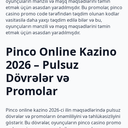
oyunçuların mənzili və məşq məqsədlərini təmin
etmək üçün əsasdan yaradılmışdır. Bu promolar, pinco
casino promo code tərəfindən təqdim olunan kodlar
vasitəsilə daha yaxşı təqdim edilə bilər və bu,
oyunçuların mənzili və məşq məqsədlərini təmin
etmək üçün əsasdan yaradılmışdır.
Pinco Online Kazino
2026 – Pulsuz
Dövrələr və
Promolar
Pinco online kazino 2026-ci ilin məqsədlərində pulsuz
dövrələr və promoların önəmliliyini və təhlükəsizliyini
göstərir. Bu dövrələr, oyunçuların pinco casino promo