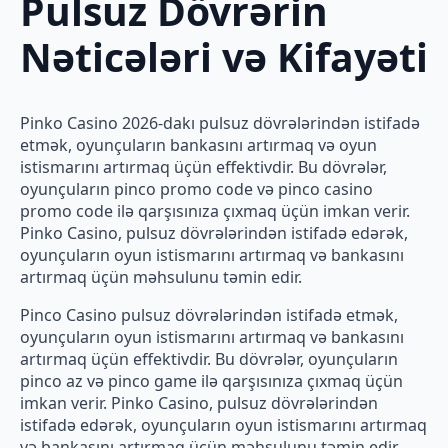
Pulsuz Dövrərin
Nəticələri və Kifayəti
Pinko Casino 2026-dakı pulsuz dövrələrindən istifadə
etmək, oyunçuların bankasını artırmaq və oyun
istismarını artırmaq üçün effektivdir. Bu dövrələr,
oyunçuların pinco promo code və pinco casino
promo code ilə qarşısınıza çıxmaq üçün imkan verir.
Pinko Casino, pulsuz dövrələrindən istifadə edərək,
oyunçuların oyun istismarını artırmaq və bankasını
artırmaq üçün məhsulunu təmin edir.
Pinco Casino pulsuz dövrələrindən istifadə etmək,
oyunçuların oyun istismarını artırmaq və bankasını
artırmaq üçün effektivdir. Bu dövrələr, oyunçuların
pinco az və pinco game ilə qarşısınıza çıxmaq üçün
imkan verir. Pinko Casino, pulsuz dövrələrindən
istifadə edərək, oyunçuların oyun istismarını artırmaq
və bankasını artırmaq üçün məhsulunu təmin edir.