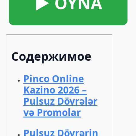
▶️ OYNA
Содержимое
Pinco Online
Kazino 2026 –
Pulsuz Dövrələr
və Promolar
Pulsuz Dövrərin