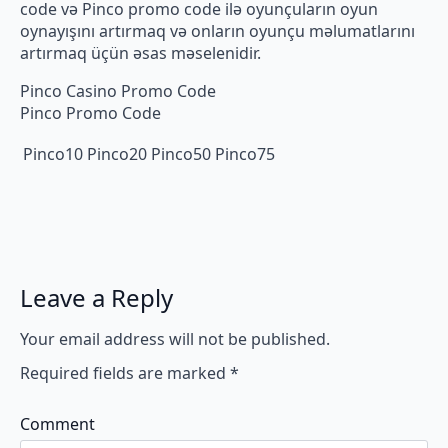
code və Pinco promo code ilə oyunçuların oyun
oynayışını artırmaq və onların oyunçu məlumatlarını
artırmaq üçün əsas məselenidir.
Pinco Casino Promo Code
Pinco Promo Code
Pinco10
Pinco20
Pinco50
Pinco75
Leave a Reply
Your email address will not be published.
Required fields are marked
*
Comment