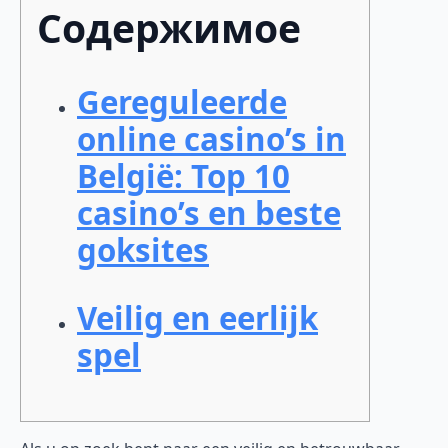
Содержимое
Gereguleerde
online casino’s in
België: Top 10
casino’s en beste
goksites
Veilig en eerlijk
spel