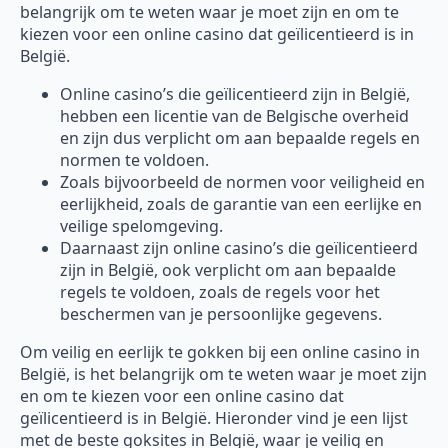
belangrijk om te weten waar je moet zijn en om te
kiezen voor een online casino dat geïlicentieerd is in
België.
Online casino’s die geïlicentieerd zijn in België,
hebben een licentie van de Belgische overheid
en zijn dus verplicht om aan bepaalde regels en
normen te voldoen.
Zoals bijvoorbeeld de normen voor veiligheid en
eerlijkheid, zoals de garantie van een eerlijke en
veilige spelomgeving.
Daarnaast zijn online casino’s die geïlicentieerd
zijn in België, ook verplicht om aan bepaalde
regels te voldoen, zoals de regels voor het
beschermen van je persoonlijke gegevens.
Om veilig en eerlijk te gokken bij een online casino in
België, is het belangrijk om te weten waar je moet zijn
en om te kiezen voor een online casino dat
geïlicentieerd is in België. Hieronder vind je een lijst
met de beste goksites in België, waar je veilig en