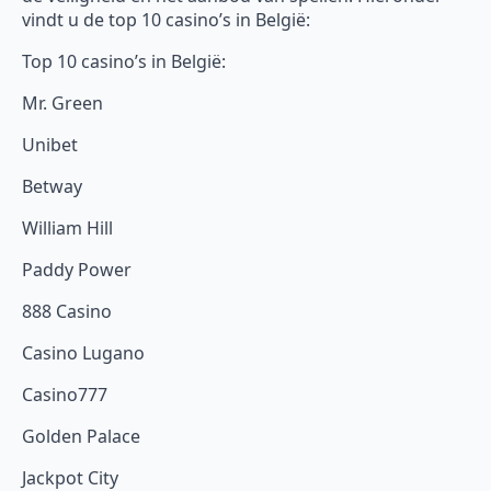
vindt u de top 10 casino’s in België:
Top 10 casino’s in België:
Mr. Green
Unibet
Betway
William Hill
Paddy Power
888 Casino
Casino Lugano
Casino777
Golden Palace
Jackpot City