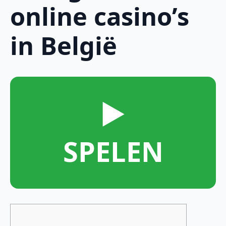
online casino’s
in België
▶️
SPELEN