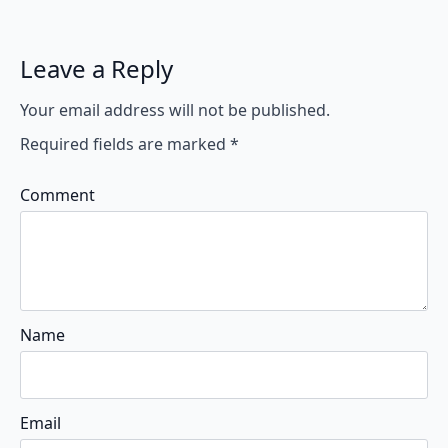
Leave a Reply
Your email address will not be published.
Required fields are marked
*
Comment
Name
Email