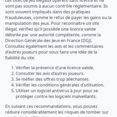
Les sites de jeu illégaux opèrent sans licence et ne
sont pas soumis à aucun contrôle réglementaire. Ils
sont souvent impliqués dans des pratiques
frauduleuses, comme le refus de payer les gains ou la
manipulation des jeux. Pour reconnaître un site
illégal, vérifiez qu’il possède une licence valide
délivrée par une autorité compétente, comme la
Direction Générale des Jeux en France (DGJ).
Consultez également les avis et les commentaires
d’autres joueurs pour vous faire une idée de la
fiabilité du site.
Vérifier la présence d’une licence valide.
Consulter les avis d’autres joueurs.
Se méfier des offres trop alléchantes.
Vérifier les conditions générales d’utilisation.
Utiliser un logiciel antivirus à jour pour se
protéger contre les logiciels malveillants.
En suivant ces recommandations, vous pouvez
réduire considérablement les risques de tomber sur