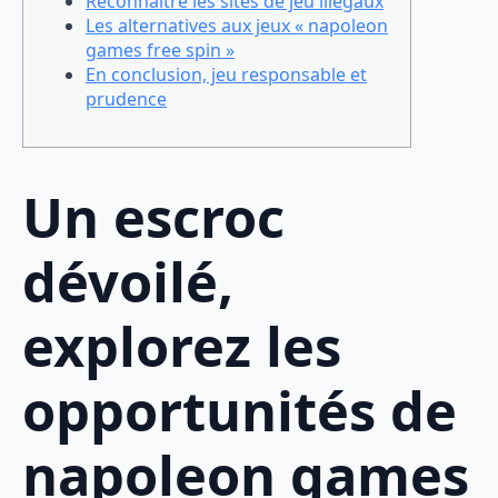
Reconnaître les sites de jeu illégaux
Les alternatives aux jeux « napoleon
games free spin »
En conclusion, jeu responsable et
prudence
Un escroc
dévoilé,
explorez les
opportunités de
napoleon games